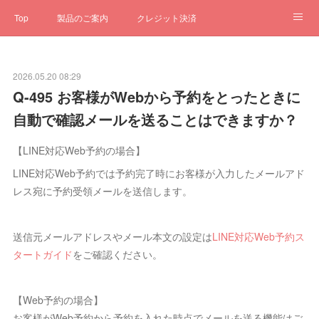
Top
製品のご案内
クレジット決済
サブスクペンギン
予約一元管理
サポート
Q&A
2026.05.20 08:29
クローゼット
ステータス
お問合せ
Q-495 お客様がWebから予約をとったときに
自動で確認メールを送ることはできますか？
【LINE対応Web予約の場合】
LINE対応Web予約では予約完了時にお客様が入力したメールアド
レス宛に予約受領メールを送信します。
送信元メールアドレスやメール本文の設定は
LINE対応Web予約ス
タートガイド
をご確認ください。
【Web予約の場合】
お客様がWeb予約から予約を入れた時点でメールを送る機能はご