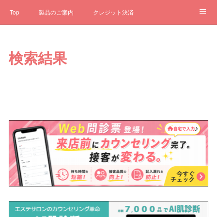
Top
製品のご案内
クレジット決済
サブスクペンギン
予約一元管理
サポート
Q&A
検索結果
クローゼット
ステータス
お問合せ