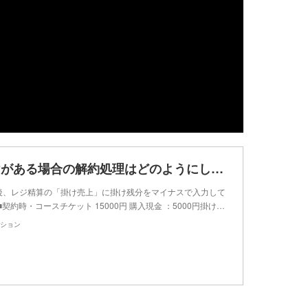
Q-44 掛けがある場合の解約処理はどのようにしますか？
後、レジ精算の「掛け売上」に掛け残分をマイナスで入力して
契約時・コースチケット 15000円 購入現金 ：5000円掛け…
ション