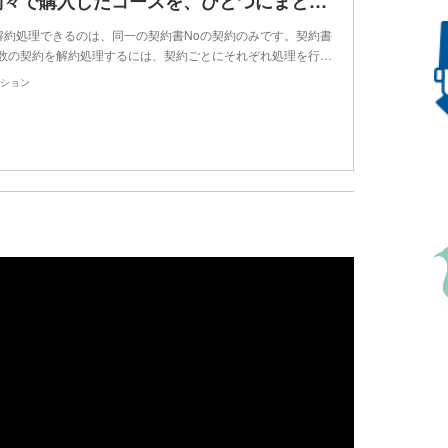
Q-1365 別々で購入したコースを、ひとつにまとめてレジで解約処理はできますか？
解約処理できるのは、同一の契約書Noの契約のみです。契約書
複数の契約を解約処理するには、契約ごとにそれぞれ処理を行…
ション