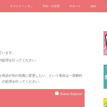
済
サブスクペンギン
予約一元管理
サポート
Q&A
】
ています。
約処理を行ってください。
を商品や別の役務に変更したい、という場合は一度解約
）の処理を行ってください。