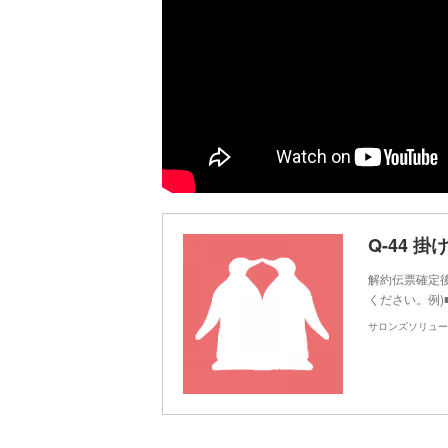
解約伝票確定
ください。例)■
サロンズソリュー