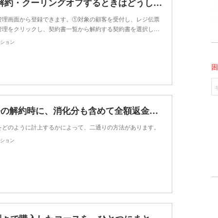
Q-7 中途解約・クーリングオフするときはどうしたらいいですか？
管理画面から登録できます。①対象の顧客を受付し、レジ伝票
管理をクリックし、契約書一覧から解約する契約書を選択し…
ション
Q-38 役務の解約時に、消化分も含めて全額返金したい
をどのように計上するかによって、二通りの方法があります。
ション