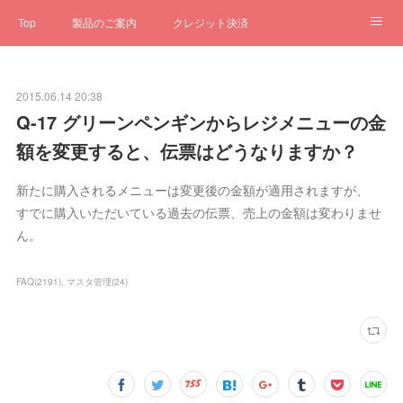
Top
製品のご案内
クレジット決済
サブスクペンギン
予約一元管理
サポート
Q&A
2015.06.14 20:38
クローゼット
ステータス
お問合せ
Q-17 グリーンペンギンからレジメニューの金
額を変更すると、伝票はどうなりますか？
新たに購入されるメニューは変更後の金額が適用されますが、
すでに購入いただいている過去の伝票、売上の金額は変わりませ
ん。
FAQ
(
2191
)
マスタ管理
(
24
)