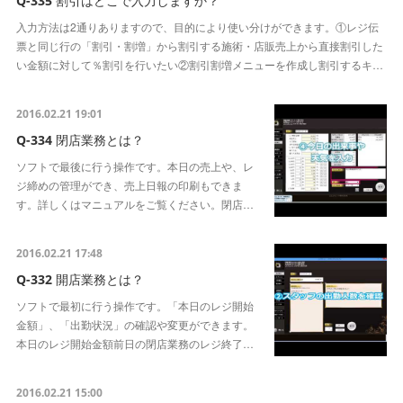
Q-335 割引はどこで入力しますか？
入力方法は2通りありますので、目的により使い分けができます。①レジ伝
票と同じ行の「割引・割増」から割引する施術・店販売上から直接割引した
い金額に対して％割引を行いたい②割引割増メニューを作成し割引するキ…
2016.02.21 19:01
Q-334 閉店業務とは？
ソフトで最後に行う操作です。本日の売上や、レ
ジ締めの管理ができ、売上日報の印刷もできま
す。詳しくはマニュアルをご覧ください。閉店…
2016.02.21 17:48
Q-332 開店業務とは？
ソフトで最初に行う操作です。「本日のレジ開始
金額」、「出勤状況」の確認や変更ができます。
本日のレジ開始金額前日の閉店業務のレジ終了…
2016.02.21 15:00