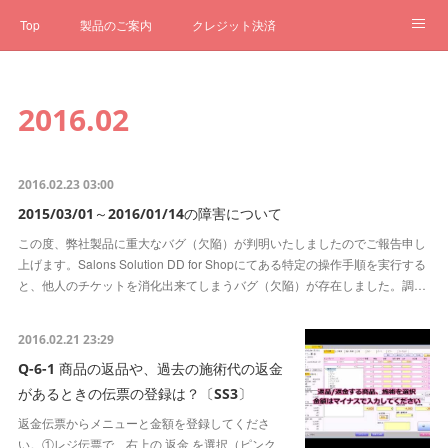
Top
製品のご案内
クレジット決済
サブスクペンギン
予約一元管理
サポート
Q&A
2016
.
02
クローゼット
ステータス
お問合せ
2016.02.23 03:00
2015/03/01～2016/01/14の障害について
この度、弊社製品に重大なバグ（欠陥）が判明いたしましたのでご報告申し
上げます。Salons Solution DD for Shopにてある特定の操作手順を実行する
と、他人のチケットを消化出来てしまうバグ（欠陥）が存在しました。調…
2016.02.21 23:29
Q-6-1 商品の返品や、過去の施術代の返金
があるときの伝票の登録は？〔SS3〕
返金伝票からメニューと金額を登録してくださ
い。①レジ伝票で、右上の 返金 を選択（ピンク