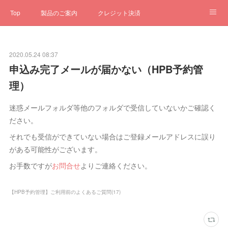
Top
製品のご案内
クレジット決済
サブスクペンギン
予約一元管理
サポート
Q&A
2020.05.24 08:37
クローゼット
ステータス
お問合せ
申込み完了メールが届かない（HPB予約管
理）
迷惑メールフォルダ等他のフォルダで受信していないかご確認く
ださい。
それでも受信ができていない場合はご登録メールアドレスに誤り
がある可能性がございます。
お手数ですが
お問合せ
よりご連絡ください。
【HPB予約管理】ご利用前のよくあるご質問
(
17
)