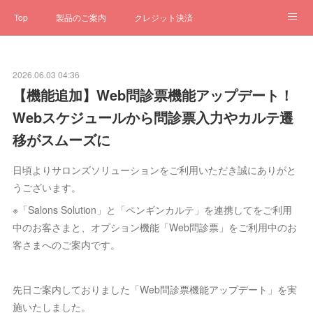
Top
製品のご案内
クレジット決済
サブスクペンギン
予約一元管理
サポート
Q&A
2026.06.03 04:36
クローゼット
ステータス
お問合せ
【機能追加】Web問診票機能アップデート！
Webスケジュールから問診票入力やカルテ遷
移がスムーズに
日頃よりサロンズソリューションをご利用いただき誠にありがと
うございます。
※「Salons Solution」と「ペンギンカルテ」を連携してをご利用
中のお客さまと、オプション機能「Web問診票」をご利用中のお
客さまへのご案内です。
先日ご案内しておりました「Web問診票機能アップデート」を実
施いたしました。