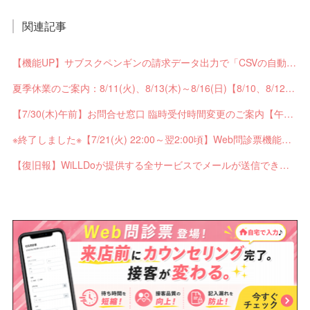
関連記事
【機能UP】サブスクペンギンの請求データ出力で「CSVの自動分割出力」と「出力ステータスの確認」ができるようになりました！
夏季休業のご案内：8/11(火)、8/13(木)～8/16(日)【8/10、8/12は通常営業】
【7/30(木)午前】お問合せ窓口 臨時受付時間変更のご案内【午前の受付9：30～10:59】
※終了しました※【7/21(火) 22:00～翌2:00頃】Web問診票機能がご利用できません【ペンギンカルテ大型メンテナンス】
【復旧報】WiLLDoが提供する全サービスでメールが送信できない不具合が発生していました