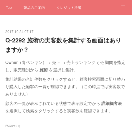
Top
製品のご案内
クレジット決済
サブスクペンギン
予約一元管理
サポート
Q&A
2017.10.24 07:17
クローゼット
ステータス
お問合せ
Q-2292 施術の実客数を集計する画面はあり
ますか？
Owner（青ペンギン）→ 売上 → 売上ランキング から期間を指定
し、販売種別から
施術
を選択し集計。
集計結果の合計件数をクリックすると、顧客検索画面に切り替わ
り購入した顧客の一覧が確認できます。（この時点では実客数で
ありません）
顧客の一覧が表示されている状態で表示設定でから
詳細顧客表
を選択して検索をクリックすると実客数を確認できます。
FAQ
(
2191
)