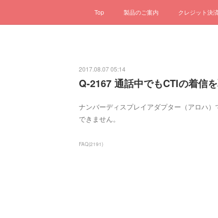
Top
製品のご案内
クレジット決
2017.08.07 05:14
Q-2167 通話中でもCTIの
ナンバーディスプレイアダプター（アロハ）
できません。
FAQ
(
2191
)