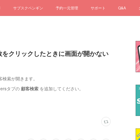
済
サブスクペンギン
予約一元管理
サポート
Q&A
の人数をクリックしたときに画面が開かない
客検索が開きます。
ersタブの
顧客検索
を追加してください。