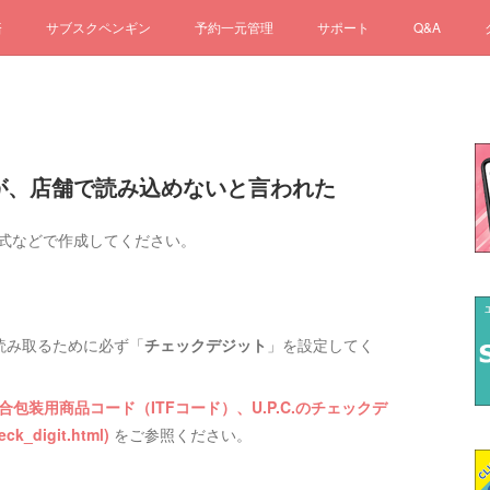
済
サブスクペンギン
予約一元管理
サポート
Q&A
したが、店舗で読み込めないと言われた
9形式などで作成してください。
く読み取るために必ず「
チェックデジット
」を設定してく
合包装用商品コード（ITFコード）、U.P.C.のチェックデ
k_digit.html)
をご参照ください。