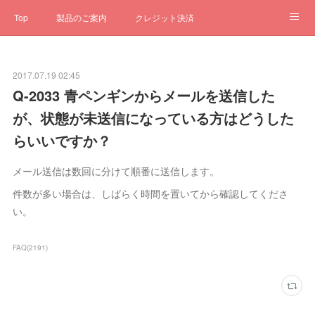
Top
製品のご案内
クレジット決済
サブスクペンギン
予約一元管理
サポート
Q&A
2017.07.19 02:45
クローゼット
ステータス
お問合せ
Q-2033 青ペンギンからメールを送信した
が、状態が未送信になっている方はどうした
らいいですか？
メール送信は数回に分けて順番に送信します。
件数が多い場合は、しばらく時間を置いてから確認してくださ
い。
FAQ
(
2191
)