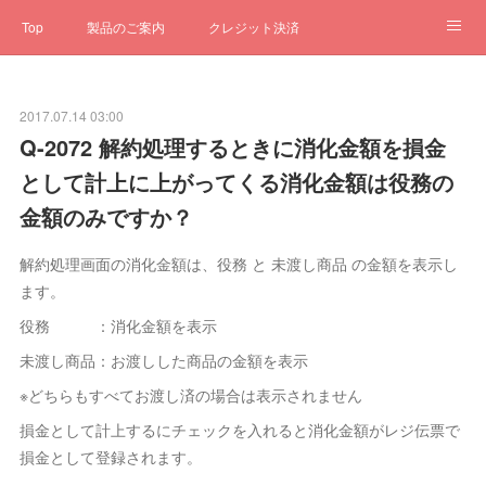
Top
製品のご案内
クレジット決済
サブスクペンギン
予約一元管理
サポート
Q&A
2017.07.14 03:00
クローゼット
ステータス
お問合せ
Q-2072 解約処理するときに消化金額を損金
として計上に上がってくる消化金額は役務の
金額のみですか？
解約処理画面の消化金額は、役務 と 未渡し商品 の金額を表示し
ます。
役務 ：消化金額を表示
未渡し商品：お渡しした商品の金額を表示
※どちらもすべてお渡し済の場合は表示されません
損金として計上するにチェックを入れると消化金額がレジ伝票で
損金として登録されます。