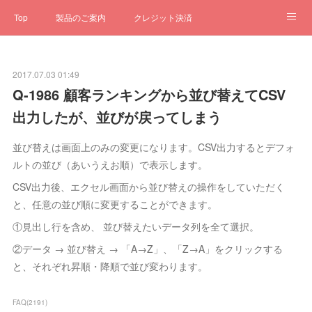
Top
製品のご案内
クレジット決済
サブスクペンギン
予約一元管理
サポート
Q&A
2017.07.03 01:49
クローゼット
ステータス
お問合せ
Q-1986 顧客ランキングから並び替えてCSV
出力したが、並びが戻ってしまう
並び替えは画面上のみの変更になります。CSV出力するとデフォ
ルトの並び（あいうえお順）で表示します。
CSV出力後、エクセル画面から並び替えの操作をしていただく
と、任意の並び順に変更することができます。
①見出し行を含め、 並び替えたいデータ列を全て選択。
②データ → 並び替え → 「A→Z」、「Z→A」をクリックする
と、それぞれ昇順・降順で並び変わります。
FAQ
(
2191
)