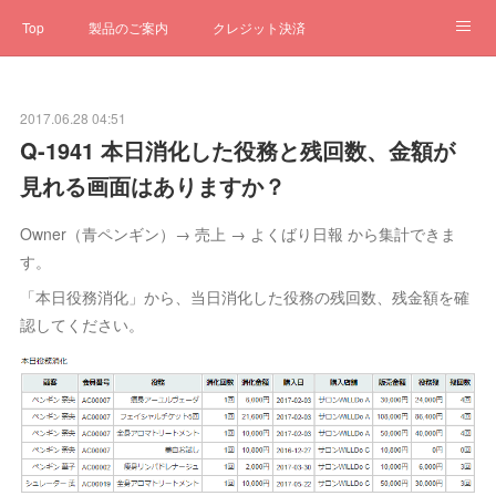
Top
製品のご案内
クレジット決済
サブスクペンギン
予約一元管理
サポート
Q&A
2017.06.28 04:51
クローゼット
ステータス
お問合せ
Q-1941 本日消化した役務と残回数、金額が
見れる画面はありますか？
Owner（青ペンギン）→ 売上 → よくばり日報 から集計できま
す。
「本日役務消化」から、当日消化した役務の残回数、残金額を確
認してください。