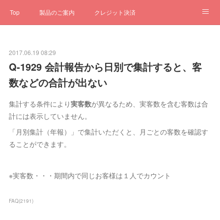
Top
製品のご案内
クレジット決済
サブスクペンギン
予約一元管理
サポート
Q&A
2017.06.19 08:29
クローゼット
ステータス
お問合せ
Q-1929 会計報告から日別で集計すると、客
数などの合計が出ない
集計する条件により
実客数
が異なるため、実客数を含む客数は合
計には表示していません。
「月別集計（年報）」で集計いただくと、月ごとの客数を確認す
ることができます。
※実客数・・・期間内で同じお客様は１人でカウント
FAQ
(
2191
)