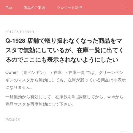
Top
製品のご案内
クレジット決済
サブスクペンギン
予約一元管理
サポート
Q&A
2017.06.19 08:19
クローゼット
ステータス
お問合せ
Q-1928 店舗で取り扱わなくなった商品をマ
スタで無効にしているが、在庫一覧に出てく
るのでここにも表示されないようにしたい
Owner （青ペンギン）→ 在庫 → 在庫一覧 では、グリーンペン
ギンのマスタから無効にしても、在庫が残っている商品は非表示
になりません。
一旦無効から有効にして、在庫数を0に調整してから、webから
商品マスタを再度無効にして下さい。
FAQ
(
2191
)