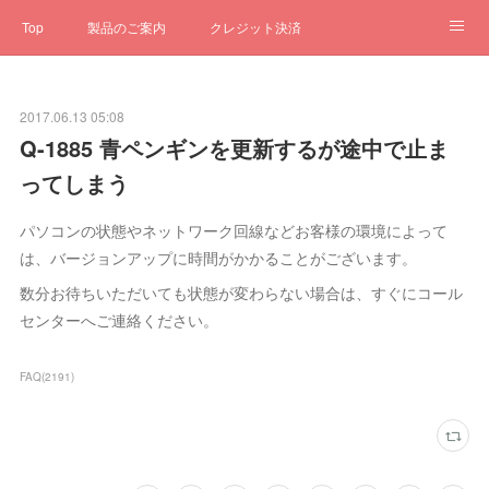
Top
製品のご案内
クレジット決済
サブスクペンギン
予約一元管理
サポート
Q&A
2017.06.13 05:08
クローゼット
ステータス
お問合せ
Q-1885 青ペンギンを更新するが途中で止ま
ってしまう
パソコンの状態やネットワーク回線などお客様の環境によって
は、バージョンアップに時間がかかることがございます。
数分お待ちいただいても状態が変わらない場合は、すぐにコール
センターへご連絡ください。
FAQ
(
2191
)