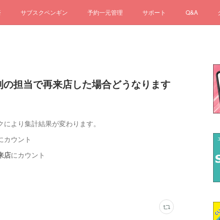
済
サブスクペンギン
予約一元管理
サポート
Q&A
で、別の担当で再来店した場合どうなります
クにより集計結果が変わります。
にカウント
来店
にカウント