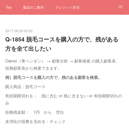
Top
製品のご案内
クレジット決済
サブスクペンギン
予約一元管理
サポート
Q&A
2017.06.09 05:52
クローゼット
ステータス
お問合せ
Q-1854 脱毛コースを購入の方で、残がある
方を全て出したい
Owner（青ペンギン） → 顧客分析 → 顧客検索 の購入顧客表、
役務顧客表から検索できます。
例）脱毛コースを購入の方で、残のある顧客を検索。
購入商品：脱毛コース
有効期限切れを： 残に含む or 残に含まない or 有効期限切れの
み
役務残金額： 1円 から 空白
未消化の役務を含める：チェック