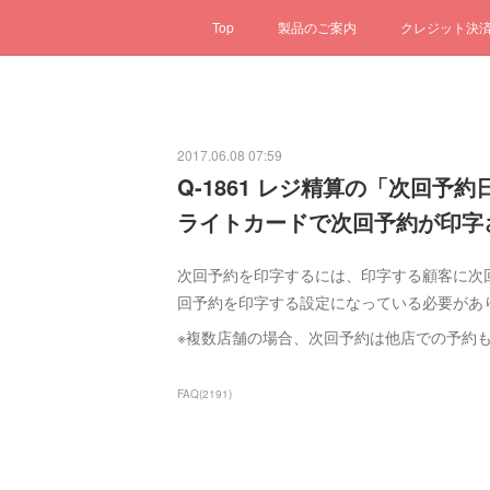
Top
製品のご案内
クレジット決
2017.06.08 07:59
Q-1861 レジ精算の「次回
ライトカードで次回予約が印字
次回予約を印字するには、印字する顧客に次
回予約を印字する設定になっている必要があ
※複数店舗の場合、次回予約は他店での予約
FAQ
(
2191
)