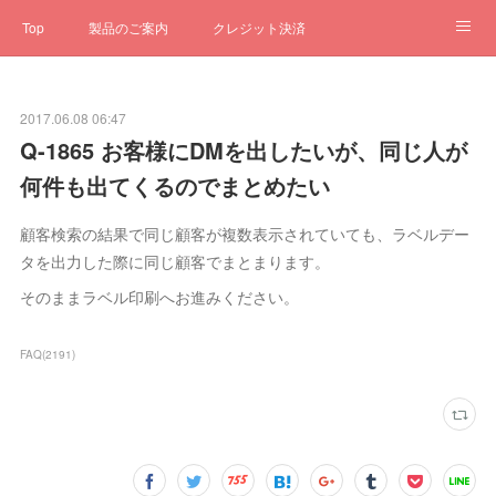
Top
製品のご案内
クレジット決済
サブスクペンギン
予約一元管理
サポート
Q&A
2017.06.08 06:47
クローゼット
ステータス
お問合せ
Q-1865 お客様にDMを出したいが、同じ人が
何件も出てくるのでまとめたい
顧客検索の結果で同じ顧客が複数表示されていても、ラベルデー
タを出力した際に同じ顧客でまとまります。
そのままラベル印刷へお進みください。
FAQ
(
2191
)