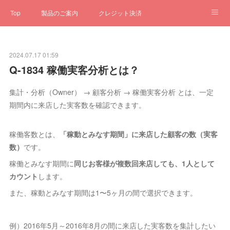
Top
製品のご案内
クレジット決済
サブスクペンギン
予約一元管理
サポート
Q&A
2024.07.17 01:59
クローゼット
ステータス
お問合せ
Q-1834 稼働実客分析とは？
集計・分析（Owner） → 顧客分析 → 稼働実客分析 とは、一定
期間内に来店した実客数を確認できます。
稼働客数とは、
「稼動とみなす期間」に来店した顧客の数（実客
数）
です。
稼働とみなす期間に
同じお客様が複数回来店しても、1人として
カウント
します。
また、稼動とみなす期間は1〜5ヶ月の間で選択できます。
例）2016年5月～2016年8月の間に来店した実客数を集計したい