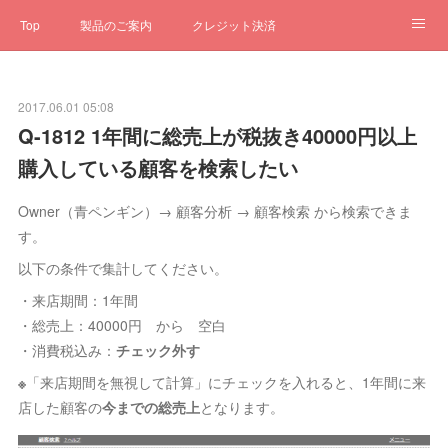
Top
製品のご案内
クレジット決済
サブスクペンギン
予約一元管理
サポート
Q&A
2017.06.01 05:08
クローゼット
ステータス
お問合せ
Q-1812 1年間に総売上が税抜き40000円以上
購入している顧客を検索したい
Owner（青ペンギン）→ 顧客分析 → 顧客検索 から検索できま
す。
以下の条件で集計してください。
・来店期間：1年間
・総売上：40000円 から 空白
・消費税込み：
チェック外す
※
「来店期間を無視して計算」にチェックを入れると、1年間に来
店した顧客の
今までの総売上
となります。