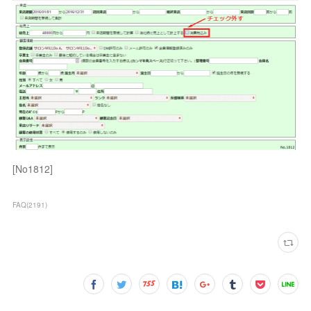
[No1812]
FAQ
(
2191
)