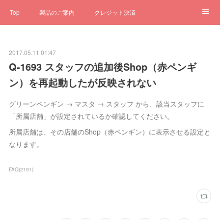
Top
製品のご案内
クレジット決済
サブスクペンギン
予約一元管理
サポート
Q&A
2017.05.11 01:47
クローゼット
ステータス
お問合せ
Q-1693 スタッフの追加後Shop（赤ペンギ
ン）を再起動したが反映されない
グリーンペンギン → マスタ → スタッフ から、該当スタッフに
「所属店舗」が設定されているか確認してください。
所属店舗は、その店舗のShop（赤ペンギン）に表示させる設定と
なります。
FAQ
(
2191
)