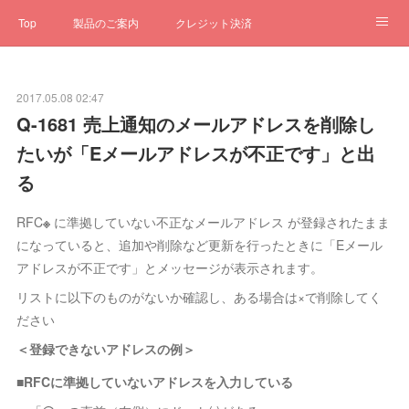
Top
製品のご案内
クレジット決済
サブスクペンギン
予約一元管理
サポート
Q&A
2017.05.08 02:47
クローゼット
ステータス
お問合せ
Q-1681 売上通知のメールアドレスを削除し
たいが「Eメールアドレスが不正です」と出
る
RFC
※
に準拠していない不正なメールアドレス が登録されたまま
になっていると、追加や削除など更新を行ったときに「Eメール
アドレスが不正です」とメッセージが表示されます。
リストに以下のものがないか確認し、ある場合は×で削除してく
ださい
＜登録できないアドレスの例＞
■RFCに準拠していないアドレスを入力している