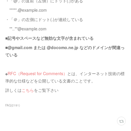
・「@」の直前（左側）にドット(.)がある
*****.@example.com
・「＠」の左側にドット(.)が連続している
**..**@example.com
■記号やスペースなど無効な文字が含まれている
■
@gmail.com または @docomo.ne.jp などのドメインが間違っ
ている
※
RFC（Request for Comments）
とは、インターネット技術の標
準的な仕様などを公開している文書のことです。
詳しくは
こちら
をご覧下さい
FAQ
(
2191
)