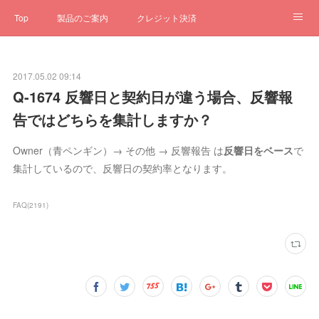
Top
製品のご案内
クレジット決済
サブスクペンギン
予約一元管理
サポート
Q&A
2017.05.02 09:14
クローゼット
ステータス
お問合せ
Q-1674 反響日と契約日が違う場合、反響報
告ではどちらを集計しますか？
Owner（青ペンギン）→ その他 → 反響報告 は
反響日をベース
で
集計しているので、反響日の契約率となります。
FAQ
(
2191
)