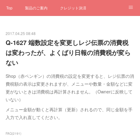
Top
製品のご案内
クレジット決済
サブスクペンギン
予約一元管理
サポート
Q&A
2017.04.25 08:48
クローゼット
ステータス
お問合せ
Q-1627 端数設定を変更しレジ伝票の消費税
は変わったが、よくばり日報の消費税が変ら
ない
Shop（赤ペンギン）の消費税の設定を変更すると、レジ伝票の消
費税額の表示は変更されますが、メニューや数量・金額などに変
更がないときは消費税は再計算されません。（Ownerに反映して
いない）
メニュー金額が動くと再計算（更新）されるので、同じ金額を手
入力で入れ直してください。
FAQ
(
2191
)