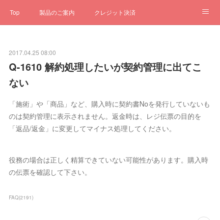
Top
製品のご案内
クレジット決済
サブスクペンギン
予約一元管理
サポート
Q&A
2017.04.25 08:00
クローゼット
ステータス
お問合せ
Q-1610 解約処理したいが契約管理に出てこ
ない
「施術」や「商品」など、購入時に契約書Noを発行していないも
のは契約管理に表示されません。返金時は、レジ伝票の目的を
「返品/返金」に変更してマイナス処理してください。
役務の場合は正しく精算できていない可能性があります。購入時
の伝票を確認して下さい。
FAQ
(
2191
)