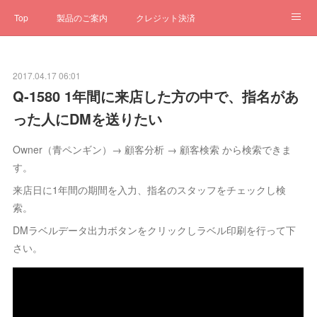
Top
製品のご案内
クレジット決済
サブスクペンギン
予約一元管理
サポート
Q&A
2017.04.17 06:01
クローゼット
ステータス
お問合せ
Q-1580 1年間に来店した方の中で、指名があ
った人にDMを送りたい
Owner（青ペンギン）→ 顧客分析 → 顧客検索 から検索できま
す。
来店日に1年間の期間を入力、指名のスタッフをチェックし検
索。
DMラベルデータ出力ボタンをクリックしラベル印刷を行って下
さい。