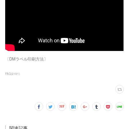
〔DMラベル印刷方法〕
FAQ
(
2191
)
関連記事