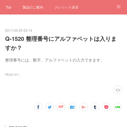
Top
製品のご案内
クレジット決済
サブスクペンギン
予約一元管理
サポート
Q&A
2017.04.05 02:14
クローゼット
ステータス
お問合せ
Q-1520 整理番号にアルファベットは入りま
すか？
整理番号には、数字、アルファベットの入力できます。
FAQ
(
2191
)