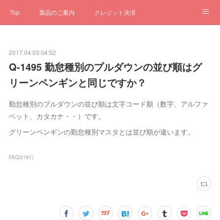
Top
製品のご案内
クレジット決済
サブスクペンギン
予約一元管理
サポート
Q&A
2017.04.03 04:52
クローゼット
ステータス
お問合せ
Q-1495 勤怠種別のプルダウンの並び順はグ
リーンペンギンと同じですか？
勤怠種別のプルダウンの並び順は文字コード順（数字、アルファ
ベット、カタカナ・・）です。
グリーンペンギンの勤怠種別マスタとは並び順が違います。
FAQ
(
2191
)