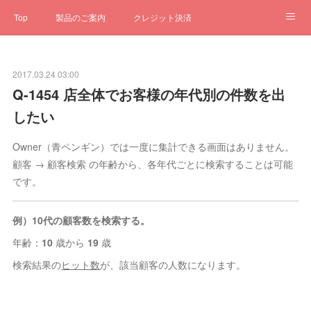
Top
製品のご案内
クレジット決済
サブスクペンギン
予約一元管理
サポート
Q&A
2017.03.24 03:00
クローゼット
ステータス
お問合せ
Q-1454 店全体でお客様の年代別の件数を出
したい
Owner（青ペンギン）では一度に集計できる画面はありません。
顧客 → 顧客検索 の年齢から、各年代ごとに検索することは可能
です。
例）10代の顧客数を検索する。
年齢：
10
歳から
19
歳
検索結果の
ヒット数
が、該当顧客の人数になります。