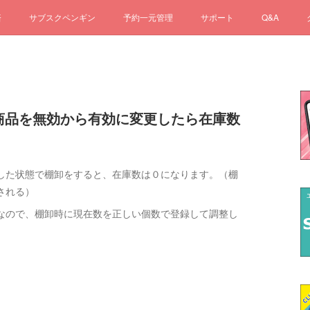
済
サブスクペンギン
予約一元管理
サポート
Q&A
いる商品を無効から有効に変更したら在庫数
した状態で棚卸をすると、在庫数は０になります。（棚
される）
なので、棚卸時に現在数を正しい個数で登録して調整し