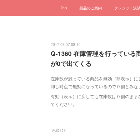
Top
製品のご案内
クレジット決
2017.03.07 08:10
Q-1360 在庫管理を行って
が0で出てくる
在庫数が残っている商品を無効（非表示）に
卸し時点で無効になっているので０個とみな
有効（表示）に戻しても在庫数は０個のまま
てください。
FAQ
(
2191
)