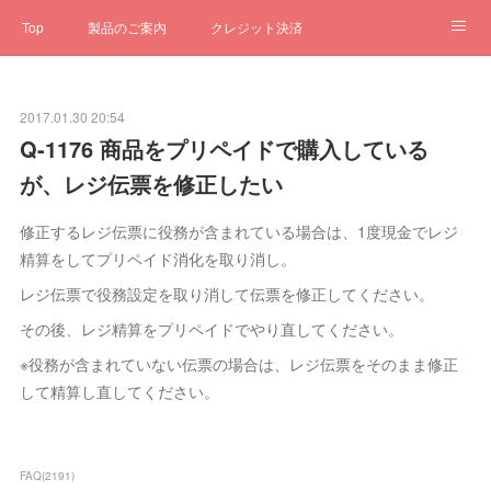
Top
製品のご案内
クレジット決済
サブスクペンギン
予約一元管理
サポート
Q&A
2017.01.30 20:54
クローゼット
ステータス
お問合せ
Q-1176 商品をプリペイドで購入している
が、レジ伝票を修正したい
修正するレジ伝票に役務が含まれている場合は、1度現金でレジ
精算をしてプリペイド消化を取り消し。
レジ伝票で役務設定を取り消して伝票を修正してください。
その後、レジ精算をプリペイドでやり直してください。
※役務が含まれていない伝票の場合は、レジ伝票をそのまま修正
して精算し直してください。
FAQ
(
2191
)