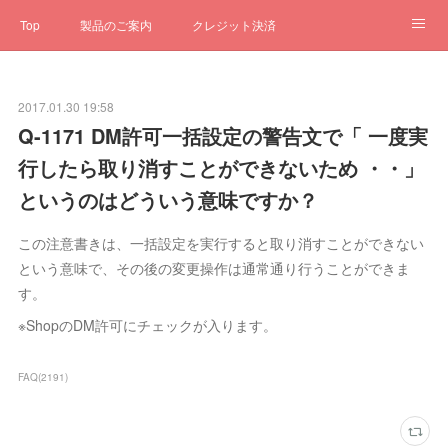
Top
製品のご案内
クレジット決済
サブスクペンギン
予約一元管理
サポート
Q&A
2017.01.30 19:58
クローゼット
ステータス
お問合せ
Q-1171 DM許可一括設定の警告文で「 一度実
行したら取り消すことができないため ・・」
というのはどういう意味ですか？
この注意書きは、一括設定を実行すると取り消すことができない
という意味で、その後の変更操作は通常通り行うことができま
す。
※ShopのDM許可にチェックが入ります。
FAQ
(
2191
)