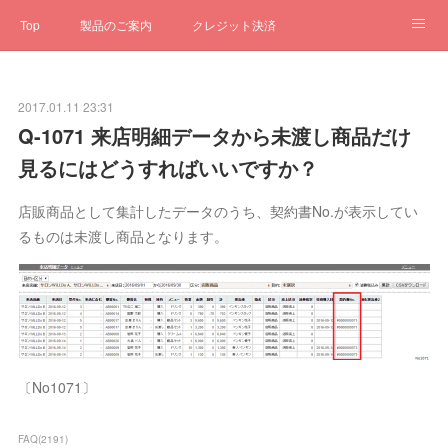
Top
製品のご案内
クレジット決済
サブスクペンギン
予約一元管理
サポート
Q&A
2017.01.11 23:31
クローゼット
ステータス
お問合せ
Q-1071 来店明細データから未渡し商品だけ
見るにはどうすればいいですか？
店販商品として集計したデータのうち、契約書No.が表示してい
るものは未渡し商品となります。
〔No1071〕
FAQ
(
2191
)