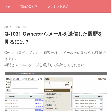
Top
製品のご案内
クレジット決済
サブスクペンギン
予約一元管理
サポート
Q&A
2016.12.26 21:03
クローゼット
ステータス
お問合せ
Q-1031 Ownerからメールを送信した履歴を
見るには？
Owner（青ペンギン）→ 顧客分析 → メール送信履歴 から確認で
きます。
期間とメールのタイプを選択して集計してください。