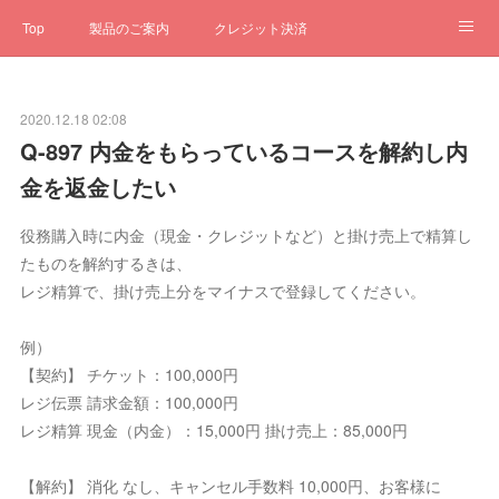
Top
製品のご案内
クレジット決済
サブスクペンギン
予約一元管理
サポート
Q&A
2020.12.18 02:08
クローゼット
ステータス
お問合せ
Q-897 内金をもらっているコースを解約し内
金を返金したい
役務購入時に内金（現金・クレジットなど）と掛け売上で精算し
たものを解約するきは、
レジ精算で、掛け売上分をマイナスで登録してください。
例）
【契約】 チケット：100,000円
レジ伝票 請求金額：100,000円
レジ精算 現金（内金）：15,000円 掛け売上：85,000円
【解約】 消化 なし、キャンセル手数料 10,000円、お客様に