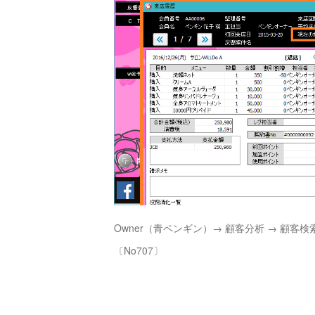
Owner（青ペンギン）→ 顧客分析 → 顧客
〔No707〕