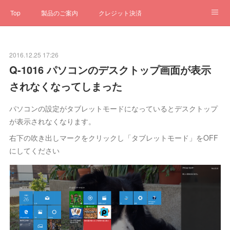
Top
製品のご案内
クレジット決済
サブスクペンギン
予約一元管理
サポート
Q&A
2016.12.25 17:26
クローゼット
ステータス
お問合せ
Q-1016 パソコンのデスクトップ画面が表示
されなくなってしまった
パソコンの設定がタブレットモードになっているとデスクトップ
が表示されなくなります。
右下の吹き出しマークをクリックし「タブレットモード」をOFF
にしてください