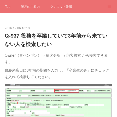
Top
製品のご案内
クレジット決済
サブスクペンギン
予約一元管理
サポート
Q&A
2016.12.06 18:13
クローゼット
ステータス
お問合せ
Q-937 役務を卒業していて3年前から来てい
ない人を検索したい
Owner（青ペンギン）→ 顧客分析 → 顧客検索 から検索できま
す。
最終来店日に3年前の期間を入力し、「卒業生のみ」にチェック
を入れて検索してください。