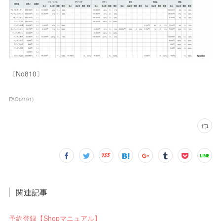
〔No810〕
FAQ
(
2191
)
関連記事
予約登録【Shopマニュアル】