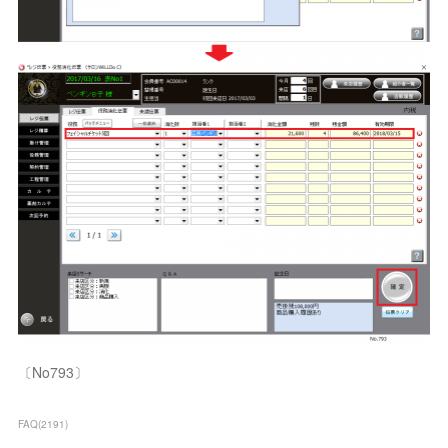
〔No793〕
FAQ
(
2191
)