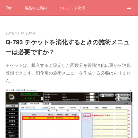
Top
製品のご案内
クレジット決済
サブスクペンギン
予約一元管理
サポート
Q&A
2016.11.14 20:44
クローゼット
ステータス
お問合せ
Q-793 チケットを消化するときの施術メニュ
ーは必要ですか？
チケットは、購入すると設定した回数分を役務消化伝票から消化
登録できます。消化用の施術メニューを作成する必要はありませ
ん。