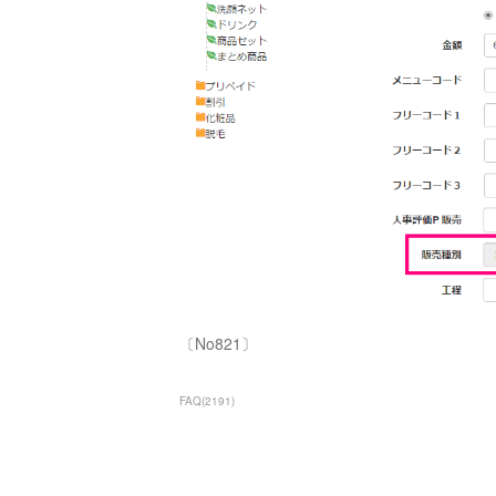
〔No821〕
FAQ
(
2191
)