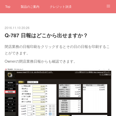
Top
製品のご案内
クレジット決済
サブスクペンギン
予約一元管理
サポート
Q&A
2016.11.10 20:26
クローゼット
ステータス
お問合せ
Q-787 日報はどこから出せますか？
閉店業務の日報印刷をクリックするとその日の日報を印刷するこ
とができます。
Ownerの閉店業務日報からも確認できます。