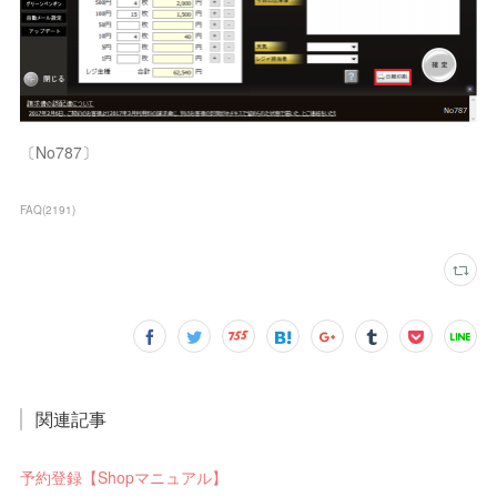
〔No787〕
FAQ
(
2191
)
関連記事
予約登録【Shopマニュアル】