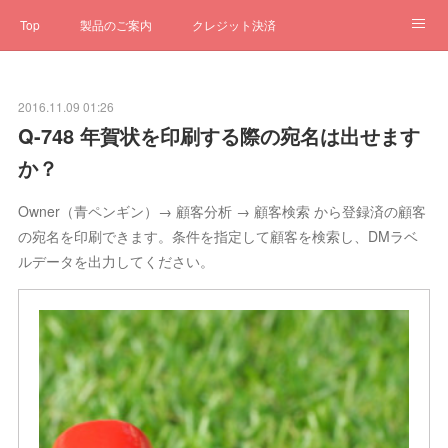
Top
製品のご案内
クレジット決済
サブスクペンギン
予約一元管理
サポート
Q&A
2016.11.09 01:26
クローゼット
ステータス
お問合せ
Q-748 年賀状を印刷する際の宛名は出せます
か？
Owner（青ペンギン）→ 顧客分析 → 顧客検索 から登録済の顧客
の宛名を印刷できます。条件を指定して顧客を検索し、DMラベ
ルデータを出力してください。