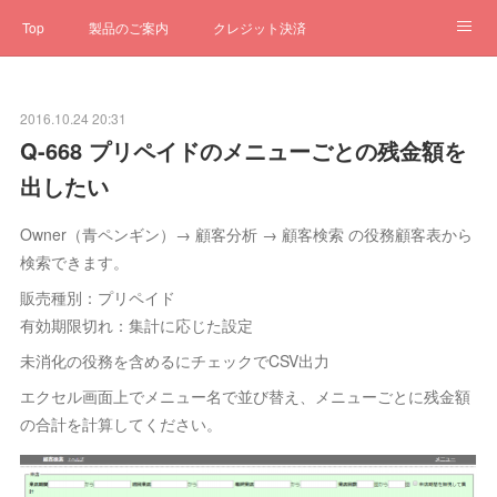
Top
製品のご案内
クレジット決済
サブスクペンギン
予約一元管理
サポート
Q&A
2016.10.24 20:31
クローゼット
ステータス
お問合せ
Q-668 プリペイドのメニューごとの残金額を
出したい
Owner（青ペンギン）→ 顧客分析 → 顧客検索 の役務顧客表から
検索できます。
販売種別：プリペイド
有効期限切れ：集計に応じた設定
未消化の役務を含めるにチェックでCSV出力
エクセル画面上でメニュー名で並び替え、メニューごとに残金額
の合計を計算してください。