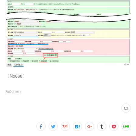
〔No668〕
FAQ
(
2191
)