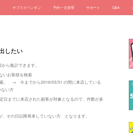
済
サブスクペンギン
予約一元管理
サポート
Q&A
で出したい
検索から集計できます。
ていないお客様を検索
 ] で検索。 → 今までから2016/03/31 の間に来店している
ていない方
から指定日までに来店された顧客が対象となるので、件数が多
が、その日以降再来していない方 となります。