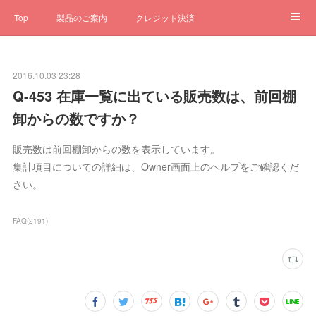
Top
製品のご案内
クレジット決済
サブスクペンギン
予約一元管理
サポート
Q&A
2016.10.03 23:28
クローゼット
ステータス
お問合せ
Q-453 在庫一覧に出ている販売数は、前回棚
卸からの数ですか？
販売数は前回棚卸からの数を表示しています。
集計項目についての詳細は、Owner画面上のヘルプをご確認くだ
さい。
FAQ
(
2191
)